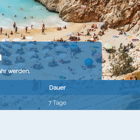
a
ahr werden.
Dauer
7 Tage