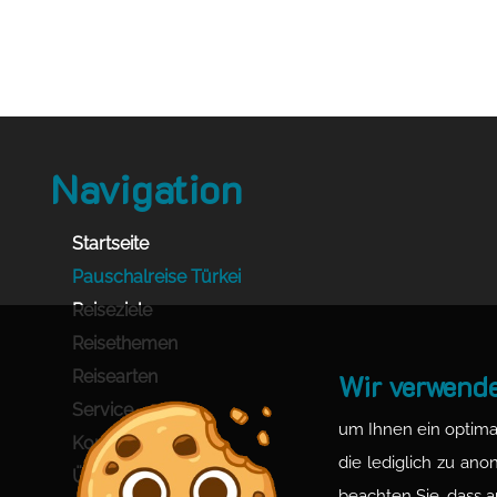
Navigation
Startseite
Pauschalreise Türkei
Reiseziele
Reisethemen
Reisearten
Wir verwende
Service
um Ihnen ein optimal
Kontakt
die lediglich zu ano
Über mich
beachten Sie, dass a