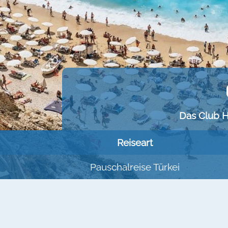
Das Club H
Reiseart
Pauschalreise Türkei