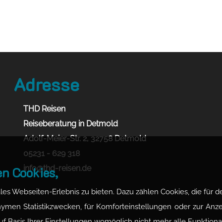
Adresse
THD Reisen
Reiseberatung in Detmold
Adolf-Meier-Str. 2, 32758 Detmold
05231 - 629 318
info@thd-reisen.de
n Cookies,
es Webseiten-Erlebnis zu bieten. Dazu zählen Cookies, die für de
nymen Statistikzwecken, für Komforteinstellungen oder zur Anzei
uf Basis Ihrer Einstellungen womöglich nicht mehr alle Funktiona