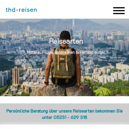
thd-reisen
thd-reisen
Reisearten
Hotels, Flüge, Busreisen & Ferienhäuser
Persönliche Beratung über unsere Reisearten bekommen Sie
unter 05231 - 629 318