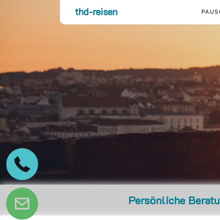
thd-reisen
PAUS
Persönliche Berat