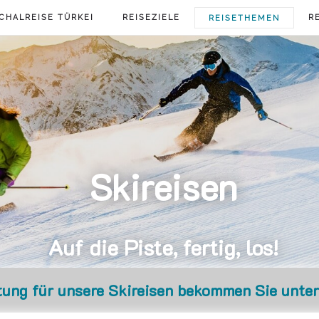
CHALREISE TÜRKEI
REISEZIELE
R
REISETHEMEN
Skireisen
Auf die Piste, fertig, los!
tung für unsere Skireisen bekommen Sie unte