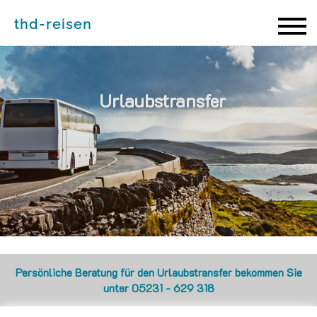
thd-reisen
thd-reisen
Urlaubstransfer
Persönliche Beratung für den Urlaubstransfer bekommen Sie
unter 05231 - 629 318